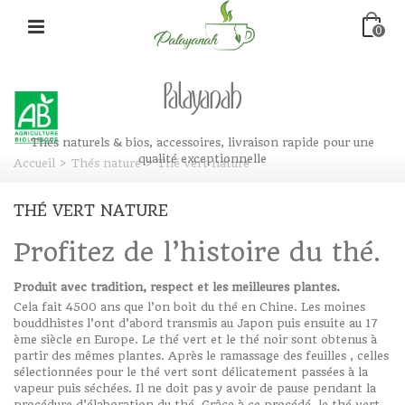
0
Palayanah
Thés naturels & bios, accessoires, livraison rapide pour une
qualité exceptionnelle
Accueil
>
Thés nature
>
Thé vert nature
THÉ VERT NATURE
Profitez de l’histoire du thé.
Produit avec tradition, respect et les meilleures plantes.
Cela fait 4500 ans que l’on boit du thé en Chine. Les moines
bouddhistes l’ont d’abord transmis au Japon puis ensuite au 17
ème siècle en Europe. Le thé vert et le thé noir sont obtenus à
partir des mêmes plantes. Après le ramassage des feuilles , celles
sélectionnées pour le thé vert sont délicatement passées à la
vapeur puis séchées. Il ne doit pas y avoir de pause pendant la
procédure d’élaboration du thé. Grâce à ce procédé, le thé vert